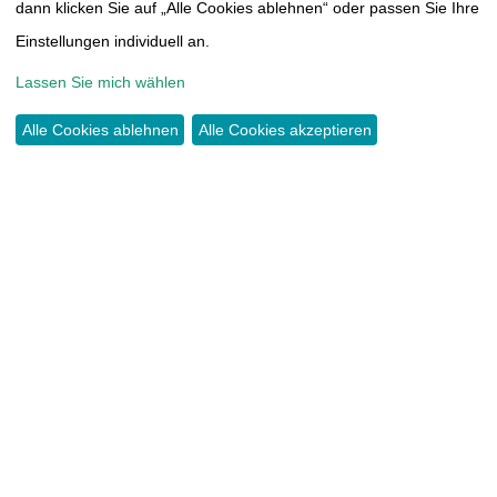
THOMAS-MÜNTZER-HÖHE 14
dann klicken Sie auf „Alle Cookies ablehnen“ oder passen Sie Ihre
09117 CHEMNITZ
Einstellungen individuell an.
Lassen Sie mich wählen
TEL.:
0371 44466417
INFO@TUMORAKADEMIE.DE
Alle Cookies ablehnen
Alle Cookies akzeptieren
SPENDEN
KONTO:
COMMERZBANK CHEMNITZ
IBAN DE38 8704 0000 0603 3815 00
KONTAKT
IMPRESSUM
SATZUNG
DATENSCHUTZERKLÄRUNG
CLOUD
MITGLIEDERBEREICH