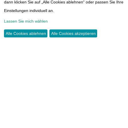
THOMAS-MÜNTZER-HÖHE 14
dann klicken Sie auf „Alle Cookies ablehnen“ oder passen Sie Ihre
09117 CHEMNITZ
Einstellungen individuell an.
Lassen Sie mich wählen
TEL.:
0371 44466417
INFO@TUMORAKADEMIE.DE
Alle Cookies ablehnen
Alle Cookies akzeptieren
SPENDEN
KONTO:
COMMERZBANK CHEMNITZ
IBAN DE38 8704 0000 0603 3815 00
KONTAKT
IMPRESSUM
SATZUNG
DATENSCHUTZERKLÄRUNG
CLOUD
MITGLIEDERBEREICH