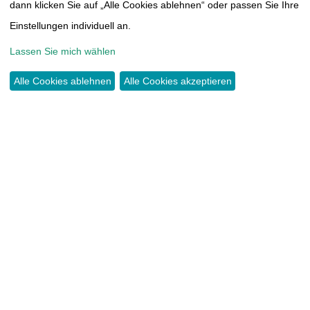
THOMAS-MÜNTZER-HÖHE 14
dann klicken Sie auf „Alle Cookies ablehnen“ oder passen Sie Ihre
09117 CHEMNITZ
Einstellungen individuell an.
Lassen Sie mich wählen
TEL.:
0371 44466417
INFO@TUMORAKADEMIE.DE
Alle Cookies ablehnen
Alle Cookies akzeptieren
SPENDEN
KONTO:
COMMERZBANK CHEMNITZ
IBAN DE38 8704 0000 0603 3815 00
KONTAKT
IMPRESSUM
SATZUNG
DATENSCHUTZERKLÄRUNG
CLOUD
MITGLIEDERBEREICH