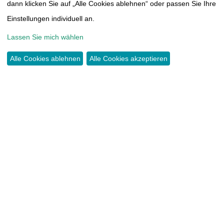
THOMAS-MÜNTZER-HÖHE 14
dann klicken Sie auf „Alle Cookies ablehnen“ oder passen Sie Ihre
09117 CHEMNITZ
Einstellungen individuell an.
Lassen Sie mich wählen
TEL.:
0371 44466417
INFO@TUMORAKADEMIE.DE
Alle Cookies ablehnen
Alle Cookies akzeptieren
SPENDEN
KONTO:
COMMERZBANK CHEMNITZ
IBAN DE38 8704 0000 0603 3815 00
KONTAKT
IMPRESSUM
SATZUNG
DATENSCHUTZERKLÄRUNG
CLOUD
MITGLIEDERBEREICH