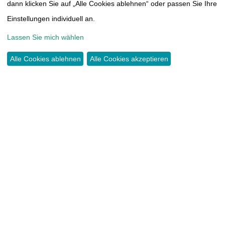
THOMAS-MÜNTZER-HÖHE 14
dann klicken Sie auf „Alle Cookies ablehnen“ oder passen Sie Ihre
09117 CHEMNITZ
Einstellungen individuell an.
Lassen Sie mich wählen
TEL.:
0371 44466417
INFO@TUMORAKADEMIE.DE
Alle Cookies ablehnen
Alle Cookies akzeptieren
SPENDEN
KONTO:
COMMERZBANK CHEMNITZ
IBAN DE38 8704 0000 0603 3815 00
KONTAKT
IMPRESSUM
SATZUNG
DATENSCHUTZERKLÄRUNG
CLOUD
MITGLIEDERBEREICH