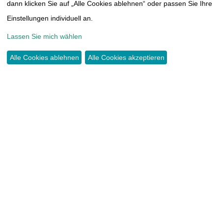
THOMAS-MÜNTZER-HÖHE 14
dann klicken Sie auf „Alle Cookies ablehnen“ oder passen Sie Ihre
09117 CHEMNITZ
Einstellungen individuell an.
Lassen Sie mich wählen
TEL.:
0371 44466417
INFO@TUMORAKADEMIE.DE
Alle Cookies ablehnen
Alle Cookies akzeptieren
SPENDEN
KONTO:
COMMERZBANK CHEMNITZ
IBAN DE38 8704 0000 0603 3815 00
KONTAKT
IMPRESSUM
SATZUNG
DATENSCHUTZERKLÄRUNG
CLOUD
MITGLIEDERBEREICH