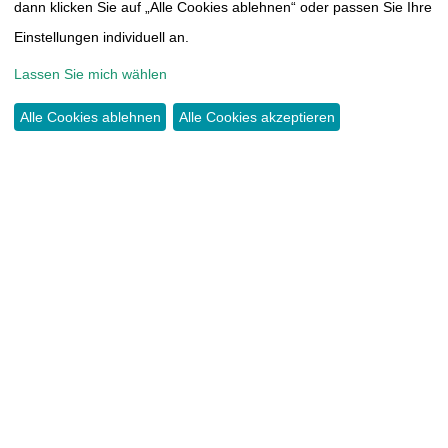
THOMAS-MÜNTZER-HÖHE 14
dann klicken Sie auf „Alle Cookies ablehnen“ oder passen Sie Ihre
09117 CHEMNITZ
Einstellungen individuell an.
Lassen Sie mich wählen
TEL.:
0371 44466417
INFO@TUMORAKADEMIE.DE
Alle Cookies ablehnen
Alle Cookies akzeptieren
SPENDEN
KONTO:
COMMERZBANK CHEMNITZ
IBAN DE38 8704 0000 0603 3815 00
KONTAKT
IMPRESSUM
SATZUNG
DATENSCHUTZERKLÄRUNG
CLOUD
MITGLIEDERBEREICH