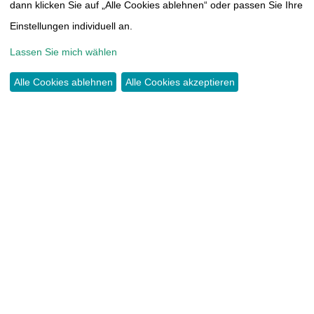
THOMAS-MÜNTZER-HÖHE 14
dann klicken Sie auf „Alle Cookies ablehnen“ oder passen Sie Ihre
09117 CHEMNITZ
Einstellungen individuell an.
Lassen Sie mich wählen
TEL.:
0371 44466417
INFO@TUMORAKADEMIE.DE
Alle Cookies ablehnen
Alle Cookies akzeptieren
SPENDEN
KONTO:
COMMERZBANK CHEMNITZ
IBAN DE38 8704 0000 0603 3815 00
KONTAKT
IMPRESSUM
SATZUNG
DATENSCHUTZERKLÄRUNG
CLOUD
MITGLIEDERBEREICH